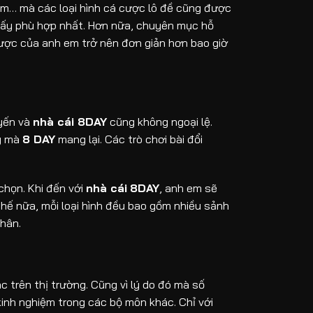
nam… mà các loại hình cá cược lô đề cũng được
thấy phù hợp nhất. Hơn nữa, chuyên mục hỗ
ược của anh em trở nên đơn giản hơn bao giờ
uyến và
nhà cái
8DAY
cũng không ngoại lệ.
ng mà
8 DAY
mang lại. Các trò chơi bài đổi
chọn. Khi đến với
nhà cái
8DAY
, anh em sẽ
n thế nữa, mỗi loại hình đều bao gồm nhiều sảnh
thân.
c trên thị trường. Cũng vì lý do đó mà số
kinh nghiệm trong các bộ môn khác. Chỉ với