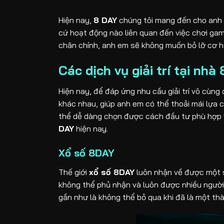
Hiện nay,
8 DAY
chúng tôi mang đến cho anh e
cứ hoạt động nào liên quan đến việc chơi g
chân chính, anh em sẽ không muốn bỏ lỡ cơ h
Các dịch vụ giải trí tại nh
Hiện nay, để đáp ứng nhu cầu giải trí vô cùn
khác nhau, giúp anh em có thể thoải mái lựa 
thể dễ dàng chọn được cách đầu tư phù hợp v
DAY
hiện nay.
Xổ số 8DAY
Thế giới
xổ số 8DAY
luôn nhận về được một s
không thể phủ nhận và luôn được nhiều người
gần như là không thể bỏ qua khi đã là một th