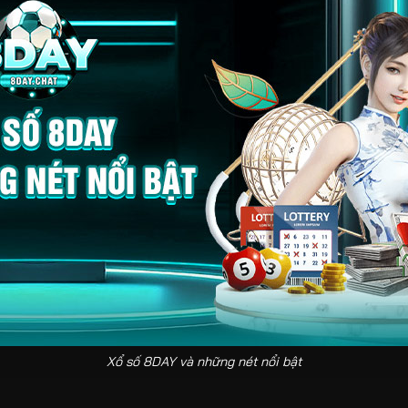
Xổ số 8DAY và những nét nổi bật