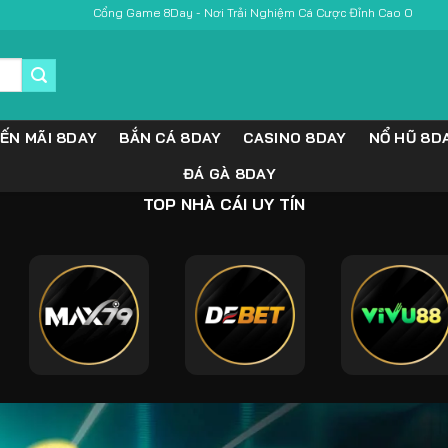
Game 8Day - Nơi Trải Nghiệm Cá Cược Đỉnh Cao Online 2024
ẾN MÃI 8DAY
BẮN CÁ 8DAY
CASINO 8DAY
NỔ HŨ 8D
ĐÁ GÀ 8DAY
TOP NHÀ CÁI UY TÍN