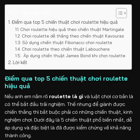
Mục lục bài viết
Điểm qua top 5 chiến thuật chơi roulette hiệu quả
Chơi roulette hiệu quả theo chiến thuật Martingale
Chơi roulette dễ thắng theo chiến thuật Kavouras
Sử dụng chiến thuật Fibonacci chơi roulette
Chơi roulette theo chiến thuật Labouchere
Áp dụng chiến thuật James Bond khi chơi roulette
Lời kết
Điểm qua top 5 chiến thuật chơi roulette
hiệu quả
Nếu anh em nắm rõ
roulette là gì
và luật chơi cơ bản là
có thể bắt đầu trải nghiệm. Thế nhưng để giành được
chiến thắng thì bắt buộc phải có những chiến thuật, kinh
nghiệm chơi. Dưới đây là 5 chiến thuật phổ biến nhất, dễ
áp dụng và đặc biệt là đã được kiểm chứng về khả năng
thành công.