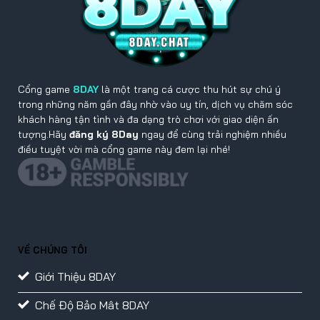
Cổng game
8DAY
là một trang cá cược thu hút sự chú ý
trong những năm gần đây nhờ vào uy tín, dịch vụ chăm sóc
khách hàng tận tình và đa dạng trò chơi với giao diện ấn
tượng.Hãy
đăng ký 8Day
ngay để cùng trải nghiệm nhiều
điều tuyệt vời mà cổng game này đem lại nhé!
VỀ CHÚNG TÔI
Giới Thiệu 8DAY
Chế Độ Bảo Mât 8DAY