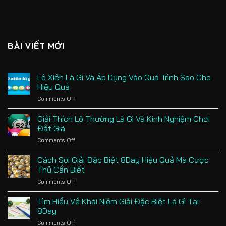
BÀI VIẾT MỚI
Lô Xiên Là Gì Và Áp Dụng Vào Quá Trình Sao Cho
Hiệu Quả
on
Comments Off
Lô
Xiên
Giải Thích Lô Thường Là Gì Và Kinh Nghiệm Chơi
Là
Đắt Giá
Gì
on
Comments Off
Và
Giải
Áp
Thích
Cách Soi Giải Đặc Biệt 8Day Hiệu Quả Mà Cược
Dụng
Lô
Vào
Thủ Cần Biết
Thường
Quá
on
Comments Off
Là
Trình
Cách
Gì
Sao
Soi
Tìm Hiểu Về Khái Niệm Giải Đặc Biệt Là Gì Tại
Và
Cho
Giải
Kinh
8Day
Hiệu
Đặc
Nghiệm
Quả
on
Comments Off
Biệt
Chơi