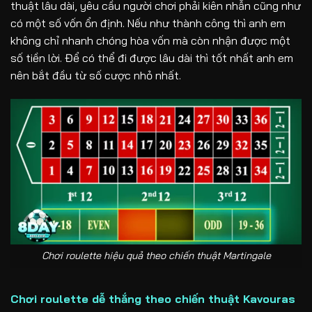
thuật lâu dài, yêu cầu người chơi phải kiên nhẫn cũng như
có một số vốn ổn định. Nếu như thành công thì anh em
không chỉ nhanh chóng hòa vốn mà còn nhận được một
số tiền lời. Để có thể đi được lâu dài thì tốt nhất anh em
nên bắt đầu từ số cược nhỏ nhất.
Chơi roulette hiệu quả theo chiến thuật Martingale
Chơi roulette dễ thắng theo chiến thuật Kavouras