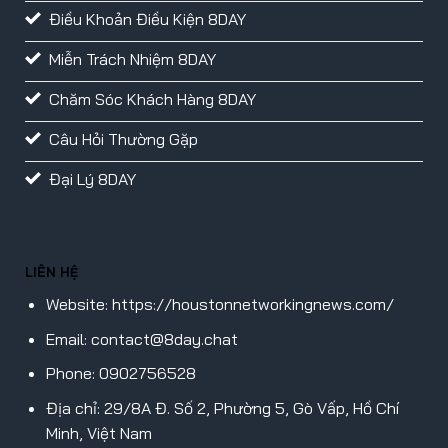
Điều Khoản Điều Kiện 8DAY
Miễn Trách Nhiệm 8DAY
Chăm Sóc Khách Hàng 8DAY
Câu Hỏi Thường Gặp
Đại Lý 8DAY
LIÊN HỆ
Website: https://houstonnetworkingnews.com/
Email:
contact@8day.chat
Phone: 0902756528
Địa chỉ: 29/8A Đ. Số 2, Phường 5, Gò Vấp, Hồ Chí
Minh, Việt Nam