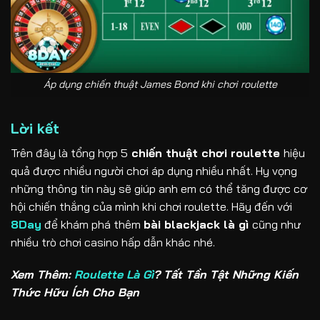
Áp dụng chiến thuật James Bond khi chơi roulette
Lời kết
Trên đây là tổng hợp 5
chiến thuật chơi roulette
hiệu
quả được nhiều người chơi áp dụng nhiều nhất. Hy vọng
những thông tin này sẽ giúp anh em có thể tăng được cơ
hội chiến thắng của mình khi chơi roulette. Hãy đến với
8Day
để khám phá thêm
bài blackjack là gì
cũng như
nhiều trò chơi casino hấp dẫn khác nhé.
Xem Thêm:
Roulette Là Gì
? Tất Tần Tật Những Kiến
Thức Hữu Ích Cho Bạn