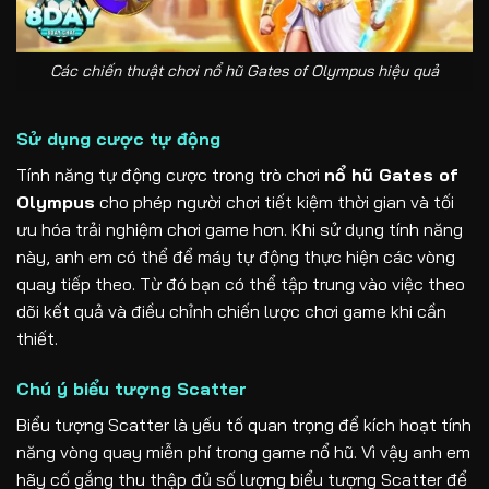
Các chiến thuật chơi nổ hũ Gates of Olympus hiệu quả
Sử dụng cược tự động
Tính năng tự động cược trong trò chơi
nổ hũ Gates of
Olympus
cho phép người chơi tiết kiệm thời gian và tối
ưu hóa trải nghiệm chơi game hơn. Khi sử dụng tính năng
này, anh em có thể để máy tự động thực hiện các vòng
quay tiếp theo. Từ đó bạn có thể tập trung vào việc theo
dõi kết quả và điều chỉnh chiến lược chơi game khi cần
thiết.
Chú ý biểu tượng Scatter
Biểu tượng Scatter là yếu tố quan trọng để kích hoạt tính
năng vòng quay miễn phí trong game nổ hũ. Vì vậy anh em
hãy cố gắng thu thập đủ số lượng biểu tượng Scatter để