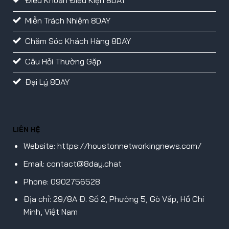
Điều Khoản Điều Kiện 8DAY
Miễn Trách Nhiệm 8DAY
Chăm Sóc Khách Hàng 8DAY
Câu Hỏi Thường Gặp
Đại Lý 8DAY
LIÊN HỆ
Website: https://houstonnetworkingnews.com/
Email:
contact@8day.chat
Phone: 0902756528
Địa chỉ: 29/8A Đ. Số 2, Phường 5, Gò Vấp, Hồ Chí
Minh, Việt Nam