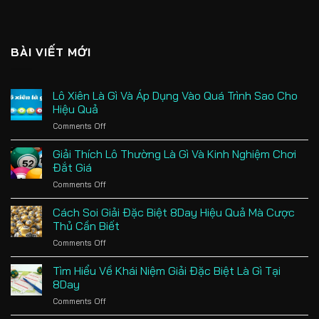
BÀI VIẾT MỚI
Lô Xiên Là Gì Và Áp Dụng Vào Quá Trình Sao Cho
Hiệu Quả
on
Comments Off
Lô
Xiên
Giải Thích Lô Thường Là Gì Và Kinh Nghiệm Chơi
Là
Đắt Giá
Gì
on
Comments Off
Và
Giải
Áp
Thích
Cách Soi Giải Đặc Biệt 8Day Hiệu Quả Mà Cược
Dụng
Lô
Vào
Thủ Cần Biết
Thường
Quá
on
Comments Off
Là
Trình
Cách
Gì
Sao
Soi
Tìm Hiểu Về Khái Niệm Giải Đặc Biệt Là Gì Tại
Và
Cho
Giải
Kinh
8Day
Hiệu
Đặc
Nghiệm
Quả
on
Comments Off
Biệt
Chơi
Tìm
8Day
Đắt