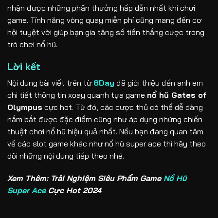
nhận được những phần thưởng hấp dẫn nhất khi chơi
game. Tính năng vòng quay miễn phí cũng mang đến cơ
hội tuyệt vời giúp bạn gia tăng số tiền thắng cược trong
trò chơi nổ hũ.
Lời kết
Nội dung bài viết trên từ
8Day
đã giới thiệu đến anh em
chi tiết thông tin xoay quanh tựa game
nổ hũ Gates of
Olympus
cực hot. Từ đó, các cược thủ có thể dễ dàng
nắm bắt được đặc điểm cũng như áp dụng những chiến
thuật chơi nổ hũ hiệu quả nhất. Nếu bạn đang quan tâm
về các slot game khác như nổ hũ super ace thì hãy theo
dõi những nội dung tiếp theo nhé.
Xem Thêm: Trải Nghiệm Siêu Phẩm Game
Nổ Hũ
Super Ace
Cực Hot 2024