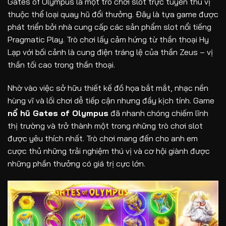
Gates of Olympus là một trò chơi slot trực tuyến thú vị
thuộc thể loại quay hũ đổi thưởng. Đây là tựa game được
phát triển bởi nhà cung cấp các sản phẩm slot nổi tiếng
Pragmatic Play. Trò chơi lấy cảm hứng từ thần thoại Hy
Lạp với bối cảnh là cung điện tráng lệ của thần Zeus – vị
thần tối cao trong thần thoại.
Nhờ vào việc sở hữu thiết kế đồ họa bắt mắt, nhạc nền
hùng vĩ và lối chơi dễ tiếp cận nhưng đầy kịch tính. Game
nổ hũ Gates of Olympus
đã nhanh chóng chiếm lĩnh
thị trường và trở thành một trong những trò chơi slot
được yêu thích nhất. Trò chơi mang đến cho anh em
cược thủ những trải nghiệm thú vị và cơ hội giành được
những phần thưởng có giá trị cực lớn.