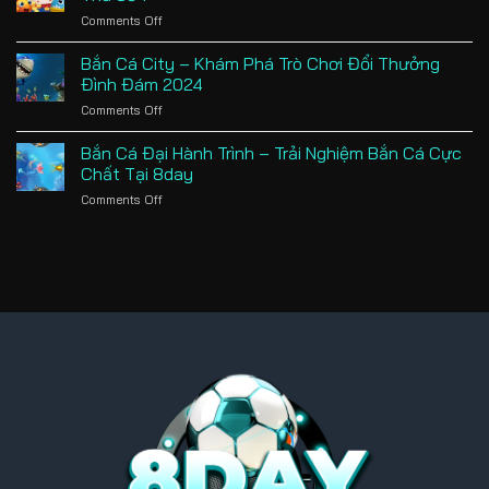
Cánh
Thức
Hiện
on
Comments Off
–
Giải
Nay
Bắn
Lạc
Trí
Cá
Bắn Cá City – Khám Phá Trò Chơi Đổi Thưởng
Vào
Đẳng
Ola
Đại
Đình Đám 2024
Cấp
–
Dương
Nhất
on
Comments Off
Nơi
Huyền
Bắn
Thể
Bí
Cá
Bắn Cá Đại Hành Trình – Trải Nghiệm Bắn Cá Cực
Hiện
Cùng
City
Tài
Chất Tại 8day
8day
–
Năng
on
Comments Off
Khám
Của
Bắn
Phá
Các
Cá
Trò
Ngư
Đại
Chơi
Thủ
Hành
Đổi
Số
Trình
Thưởng
1
–
Đình
Trải
Đám
Nghiệm
2024
Bắn
Cá
Cực
Chất
Tại
8day