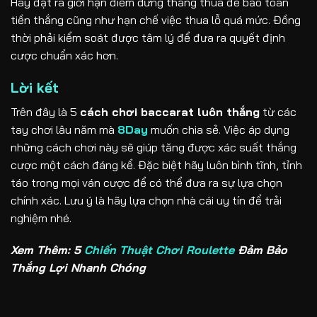
Hãy đặt ra giới hạn điểm dừng thắng thua để bảo toàn
tiền thắng cũng như hạn chế việc thua lỗ quá mức. Đồng
thời phải kiểm soát được tâm lý để đưa ra quyết định
cược chuẩn xác hơn.
Lời kết
Trên đây là 5
cách chơi baccarat luôn thắng
từ các
tay chơi lâu năm mà
8Day
muốn chia sẻ. Việc áp dụng
những cách chơi này sẽ giúp tăng được xác suất thắng
cược một cách đáng kể. Đặc biệt hãy luôn bình tĩnh, tỉnh
táo trong mọi ván cược để có thể đưa ra sự lựa chọn
chính xác. Lưu ý là hãy lựa chọn nhà cái uy tín để trải
nghiệm nhé.
Xem Thêm: 5
Chiến Thuật Chơi Roulette
Đảm Bảo
Thắng Lợi Nhanh Chóng