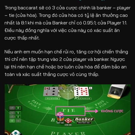
Trong baccarat sẽ có 3 cửa cược chính là banker – player
– tie (cửa hòa). Trong đó cửa hòa có tỷ lệ ăn thưởng cao
nhất là 8:1 khi mà cửa Banker chỉ có 0.95:1; cửa Player 1:1.
Điều này đồng nghĩa với việc cửa này có xác suất ăn
cược thấp nhất.
Nếu anh em muốn hạn chế rủi ro, tăng cơ hội chiến thắng
thì chỉ nên tập trung vào 2 cửa player và banker. Ngược
lại thì nên hạn chế hoặc bơ luôn cửa hòa để đảm bảo an
toàn và xác suất thắng cược vô cùng thấp.