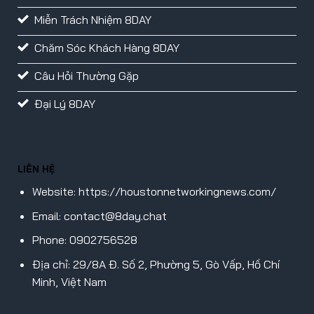
Miễn Trách Nhiệm 8DAY
Chăm Sóc Khách Hàng 8DAY
Câu Hỏi Thường Gặp
Đại Lý 8DAY
LIÊN HỆ
Website: https://houstonnetworkingnews.com/
Email:
contact@8day.chat
Phone: 0902756528
Địa chỉ: 29/8A Đ. Số 2, Phường 5, Gò Vấp, Hồ Chí
Minh, Việt Nam