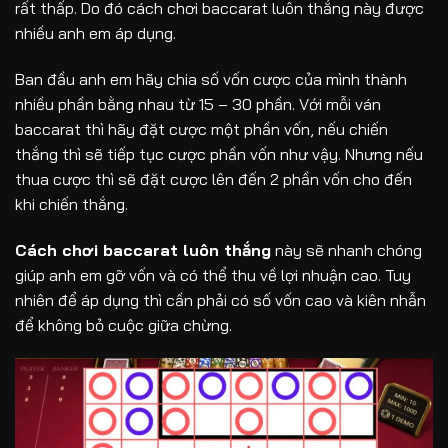
rất thấp. Do đó cách chơi baccarat luôn thắng này được
nhiều anh em áp dụng.
Ban đầu anh em hãy chia số vốn cược của mình thành
nhiều phần bằng nhau từ 15 – 30 phần. Với mỗi ván
baccarat thì hãy đặt cược một phần vốn, nếu chiến
thắng thì sẽ tiếp tục cược phần vốn như vậy. Nhưng nếu
thua cược thì sẽ đặt cược lên đến 2 phần vốn cho đến
khi chiến thắng.
Cách chơi baccarat luôn thắng
này sẽ nhanh chóng
giúp anh em gỡ vốn và có thể thu về lợi nhuận cao. Tuy
nhiên để áp dụng thì cần phải có số vốn cao và kiên nhẫn
để không bỏ cuộc giữa chừng.