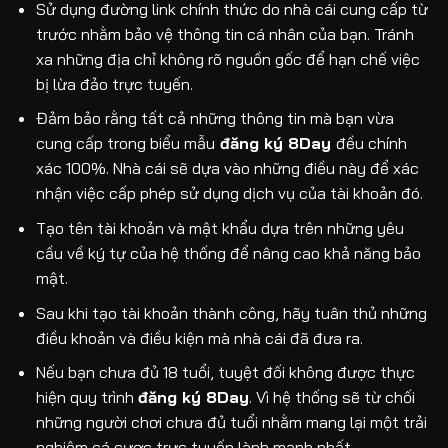
Sử dụng đường link chính thức do nhà cái cung cấp từ
trước nhằm bảo vệ thông tin cá nhân của bạn. Tránh
xa những địa chỉ không rõ nguồn gốc để hạn chế việc
bị lừa đảo trực tuyến.
Đảm bảo rằng tất cả những thông tin mà bạn vừa
cung cấp trong biểu mẫu
đăng ký 8Day
đều chính
xác 100%. Nhà cái sẽ dựa vào những điều này để xác
nhận việc cấp phép sử dụng dịch vụ của tài khoản đó.
Tạo tên tài khoản và mật khẩu dựa trên những yêu
cầu về ký tự của hệ thống để nâng cao khả năng bảo
mật.
Sau khi tạo tài khoản thành công, hãy tuân thủ những
điều khoản và điều kiện mà nhà cái đã đưa ra.
Nếu bạn chưa đủ 18 tuổi, tuyệt đối không được thực
hiện quy trình
đăng ký 8Day
. Vì hệ thống sẽ từ chối
những người chơi chưa đủ tuổi nhằm mang lại một trải
nghiệm cá cược trực tuyến lành mạnh nhất.