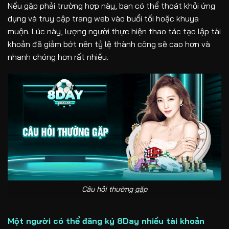
Nếu gặp phải trường hợp này, bạn có thể thoát khỏi ứng
dụng và truy cập trang web vào buổi tối hoặc khuya
muộn. Lúc này, lượng người thực hiện thao tác tạo lập tài
khoản đã giảm bớt nên tỷ lệ thành công sẽ cao hơn và
nhanh chóng hơn rất nhiều.
Câu hỏi thường gặp
Một người có thể đăng ký 8Day nhiều tài khoản