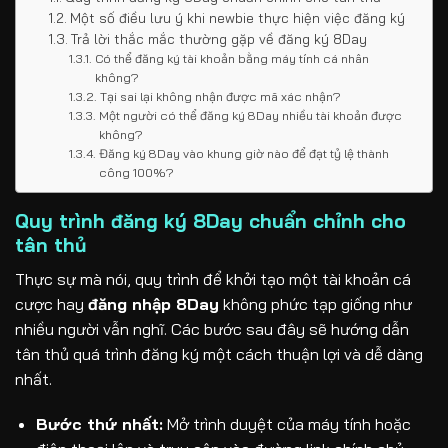
Một số điều lưu ý khi newbie thực hiện việc đăng ký
Trả lời thắc mắc thường gặp về đăng ký 8Day
Có thể đăng ký tài khoản bằng máy tính cá nhân
không?
Tại sai lại không nhận được mã xác nhận?
Một người có thể đăng ký 8Day nhiều tài khoản được
không?
Đăng ký 8Day vào khung giờ nào để đạt tỷ lệ thành
công 100%?
Quy trình đăng ký 8Day chuẩn chỉnh cho
tân thủ
Thực sự mà nói, quy trình để khởi tạo một tài khoản cá
cược hay
đăng nhập 8Day
không phức tạp giống như
nhiều người vẫn nghĩ. Các bước sau đây sẽ hướng dẫn
tân thủ quá trình đăng ký một cách thuận lợi và dễ dàng
nhất.
Bước thứ nhất:
Mở trình duyệt của máy tính hoặc