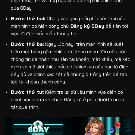
điện thoại lên và truy cập vào đường link chính chủ
của 8Day.
Bước thứ hai:
Chú ý vào góc phải phía bên trái của
màn hình có hiện dòng chữ
Đăng ký 8Day
để tiến tới
việc đi đến biểu mẫu thông tin.
Bước thứ ba:
Ngay lúc này, trên màn hình sẽ xuất
hiện một bảng gồm nhiều cột khác nhau. Yêu cầu các
thông tin cá nhân như tên tài khoản, mật khẩu, mã xác
minh và mã giới thiệu nếu có. Nhiệm vụ của bạn là điền
đầy đủ và chính xác tất cả những ô trống trên để tạo
lập tài khoản thành công.
Bước thứ tư:
Kiểm tra lại dữ liệu mình vừa điền có
chính xác chưa và nhấn Đăng ký ở phía dưới là hoàn
tất quá trình.